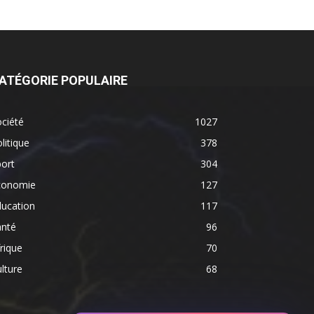
ATÉGORIE POPULAIRE
ciété
1027
litique
378
ort
304
conomie
127
ducation
117
anté
96
rique
70
lture
68