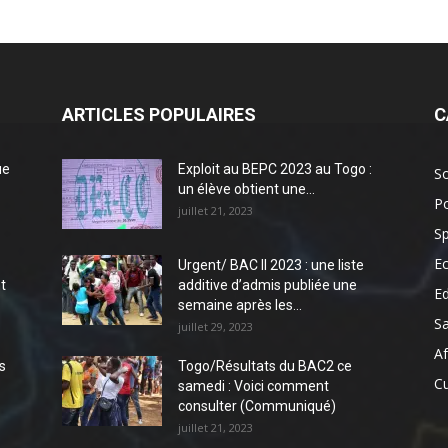
ARTICLES POPULAIRES
C
ue
Exploit au BEPC 2023 au Togo :
So
un élève obtient une...
Po
juillet 21, 2023
Sp
E
Urgent/ BAC II 2023 : une liste
t
additive d’admis publiée une
E
semaine après les...
S
juillet 29, 2023
Af
s
Togo/Résultats du BAC2 ce
Cu
samedi : Voici comment
consulter (Communiqué)
juillet 21, 2023