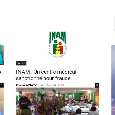
Santé
o
INAM : Un centre médical
sanctionné pour fraude
Kokou AZIATO
-
octobre 10, 2025
0
0