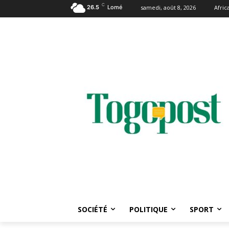
C
26.5
Lomé
samedi, août 8, 2026
Afri
SOCIÉTÉ
POLITIQUE
SPORT