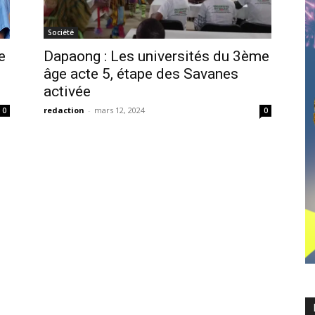
Société
e
Dapaong : Les universités du 3ème
âge acte 5, étape des Savanes
activée
redaction
-
mars 12, 2024
0
0