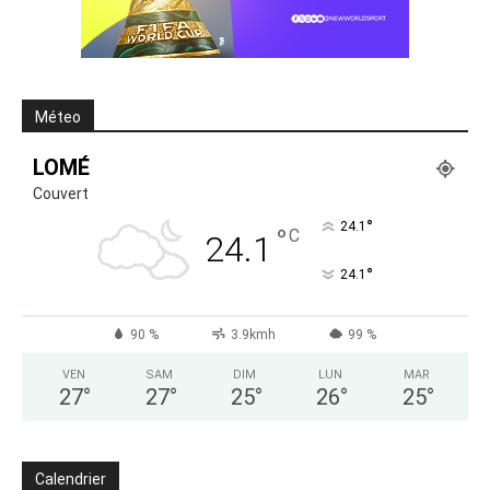
Méteo
LOMÉ
Couvert
°
24.1
°
C
24.1
°
24.1
90 %
3.9kmh
99 %
VEN
SAM
DIM
LUN
MAR
27
°
27
°
25
°
26
°
25
°
Calendrier