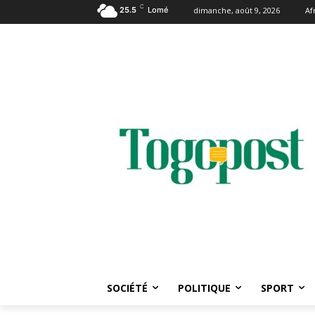
C
25.5
Lomé
dimanche, août 9, 2026
Af
SOCIÉTÉ
POLITIQUE
SPORT