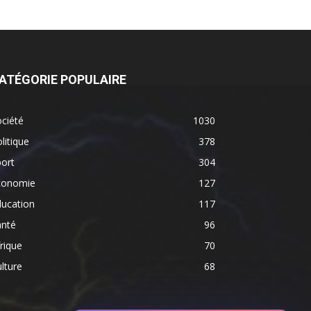
ATÉGORIE POPULAIRE
ciété
1030
litique
378
ort
304
conomie
127
ducation
117
anté
96
rique
70
lture
68