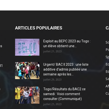
ARTICLES POPULAIRES
C
Exploit au BEPC 2023 au Togo :
So
es
un élève obtient une...
Po
juillet 21, 2023
Sp
E
Urgent/ BAC II 2023 : une liste
31
additive d’admis publiée une
E
semaine après les...
S
juillet 29, 2023
Af
e
Togo/Résultats du BAC2 ce
Cu
samedi : Voici comment
consulter (Communiqué)
juillet 21, 2023