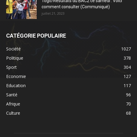
Togo/Résultats du BAC2 ce samedi : Voici
comment consulter (Communiqué)
juillet 21, 2023
CATÉGORIE POPULAIRE
Société
1027
Politique
378
Sport
304
Economie
127
Education
117
Santé
96
Afrique
70
Culture
68