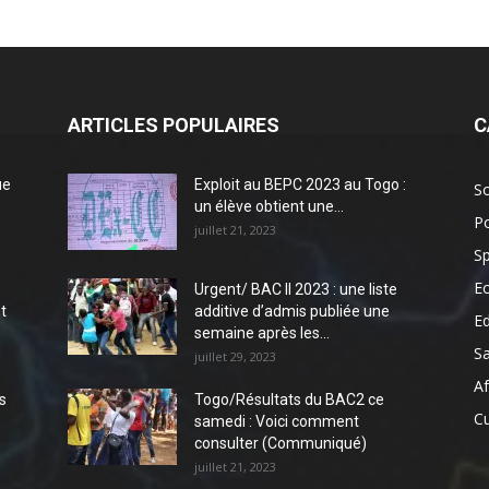
ARTICLES POPULAIRES
C
ue
Exploit au BEPC 2023 au Togo :
So
un élève obtient une...
Po
juillet 21, 2023
Sp
E
Urgent/ BAC II 2023 : une liste
t
additive d’admis publiée une
E
semaine après les...
S
juillet 29, 2023
Af
s
Togo/Résultats du BAC2 ce
Cu
samedi : Voici comment
consulter (Communiqué)
juillet 21, 2023