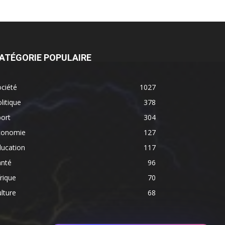
ATÉGORIE POPULAIRE
ciété
1027
litique
378
ort
304
conomie
127
ducation
117
anté
96
rique
70
lture
68