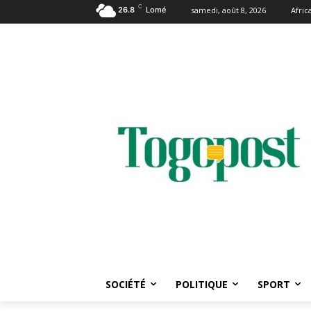
C
26.8
Lomé
samedi, août 8, 2026
Afri
SOCIÉTÉ
POLITIQUE
SPORT