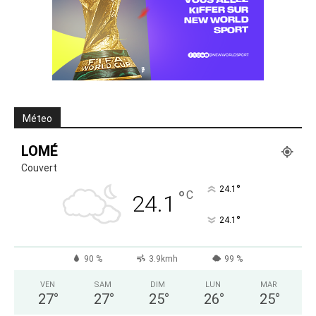
Méteo
LOMÉ
Couvert
°
24.1
°
C
24.1
°
24.1
90 %
3.9kmh
99 %
VEN
SAM
DIM
LUN
MAR
27
°
27
°
25
°
26
°
25
°