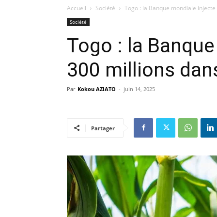
Accueil
Société
Togo : la Banque mondiale injecte 
Société
Togo : la Banque
300 millions dans
Par
Kokou AZIATO
-
juin 14, 2025
Partager