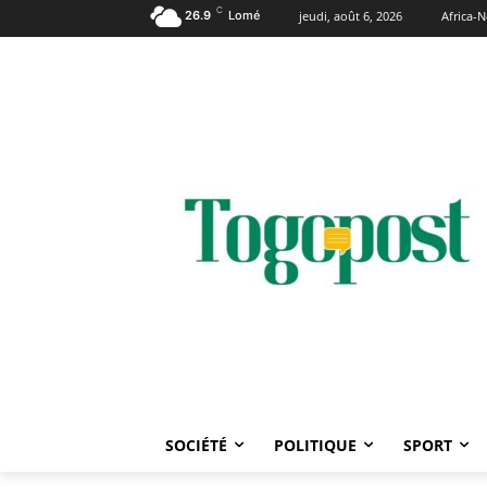
C
26.9
Lomé
jeudi, août 6, 2026
Africa-
SOCIÉTÉ
POLITIQUE
SPORT