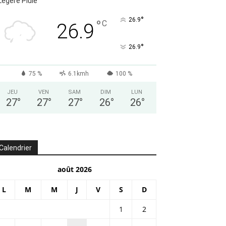
Légère Pluie
°
26.9
°
C
26.9
°
26.9
75 %
6.1kmh
100 %
JEU
VEN
SAM
DIM
LUN
27
°
27
°
27
°
26
°
26
°
Calendrier
août 2026
L
M
M
J
V
S
D
1
2