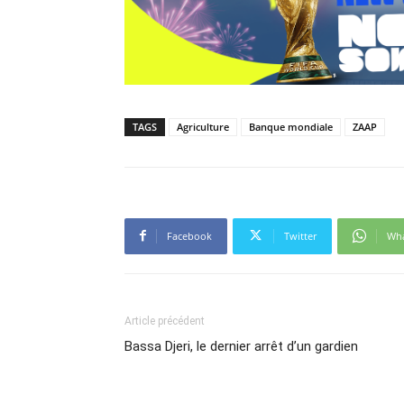
TAGS
Agriculture
Banque mondiale
ZAAP
Facebook
Twitter
Wh
Article précédent
Bassa Djeri, le dernier arrêt d’un gardien