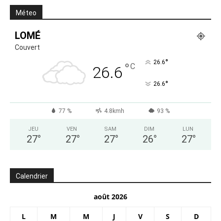
Méteo
LOMÉ
Couvert
°
26.6
°
C
26.6
°
26.6
77 %
4.8kmh
93 %
JEU
VEN
SAM
DIM
LUN
27
°
27
°
27
°
26
°
27
°
Calendrier
août 2026
L
M
M
J
V
S
D