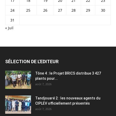
24
25
26
27
28
29
30
31
« Juil
SÉLECTION DE L'EDITEUR
Tône 4 : le Projet BRICS distribue 3 427
plants pour...
août 7, 2026
Tandjouaré 2 : les nouveaux agents du
CIPLEV officiellement présentés
août 7, 2026