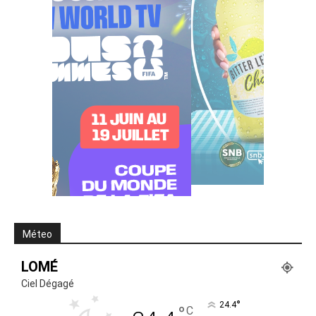
Méteo
LOMÉ
Ciel Dégagé
°
24.4
°
C
24.4