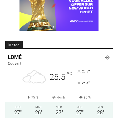
Méteo
LOMÉ
Couvert
°
25.5
°
C
25.5
°
25.5
75 %
4kmh
95 %
LUN
MAR
MER
JEU
VEN
27
°
26
°
27
°
27
°
28
°