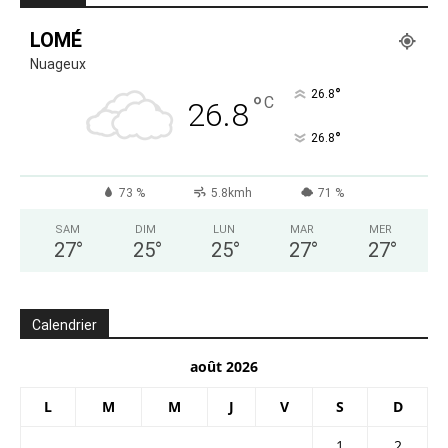
LOMÉ
Nuageux
°
26.8
°
C
26.8
°
26.8
73 %
5.8kmh
71 %
SAM
DIM
LUN
MAR
MER
27
°
25
°
25
°
27
°
27
°
Calendrier
août 2026
L
M
M
J
V
S
D
1
2