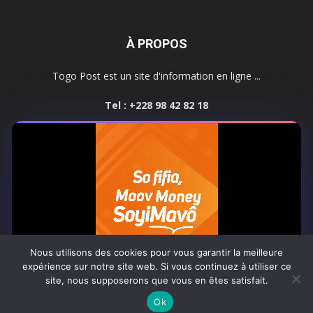
À PROPOS
Togo Post est un site d'information en ligne ...
Tel : +228 98 42 82 18
Contactez-nous:
contact@togopost.tg
SUIVEZ NOUS
Nous utilisons des cookies pour vous garantir la meilleure
expérience sur notre site web. Si vous continuez à utiliser ce
site, nous supposerons que vous en êtes satisfait.
Africa-Newsroom
Contact
Activités du site
0:06
Ok
© Copyright 2025 Togo Post | Tous droits réservés