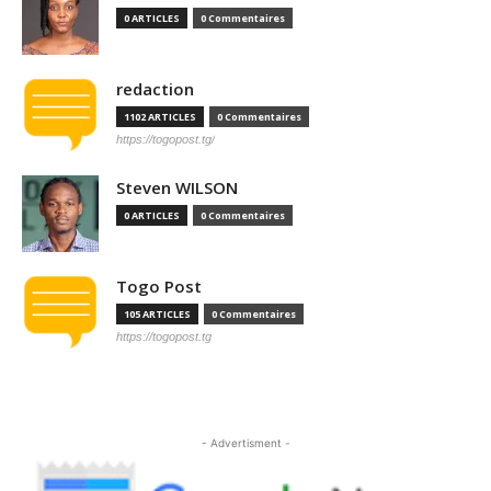
0 ARTICLES
0 Commentaires
redaction
1102 ARTICLES
0 Commentaires
https://togopost.tg/
Steven WILSON
0 ARTICLES
0 Commentaires
Togo Post
105 ARTICLES
0 Commentaires
https://togopost.tg
- Advertisment -