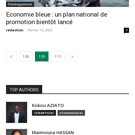
Développement
Economie bleue : un plan national de
promotion bientôt lancé
redaction
-
février 16, 2023
0
108
109
110
TOP AUTHORS
Kokou AZIATO
1274 ARTICLES
0 Commentaires
Maimouna HASSAN