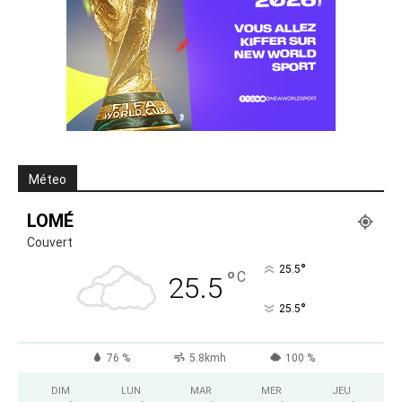
Méteo
LOMÉ
Couvert
°
25.5
°
C
25.5
°
25.5
76 %
5.8kmh
100 %
DIM
LUN
MAR
MER
JEU