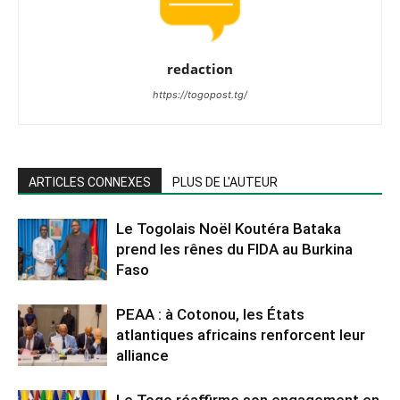
redaction
https://togopost.tg/
ARTICLES CONNEXES
PLUS DE L'AUTEUR
Le Togolais Noël Koutéra Bataka
prend les rênes du FIDA au Burkina
Faso
PEAA : à Cotonou, les États
atlantiques africains renforcent leur
alliance
Le Togo réaffirme son engagement en