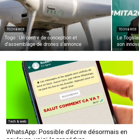
TECH & WEB
TECH & WEB
Togo : Un centre de conception et
Le Togola
d’assemblage de drones s’annonce
son innova
Tech & web
WhatsApp: Possible d’écrire désormais en