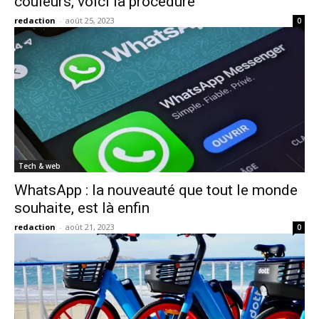
couleurs, voici la procédure
redaction
-
août 25, 2023
0
Tech & web
WhatsApp : la nouveauté que tout le monde
souhaite, est là enfin
redaction
-
août 21, 2023
0