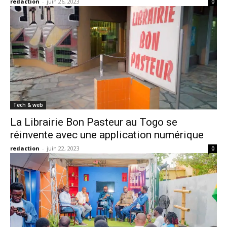
redaction
-
juin 26, 2023
0
Tech & web
La Librairie Bon Pasteur au Togo se
réinvente avec une application numérique
redaction
-
juin 22, 2023
0