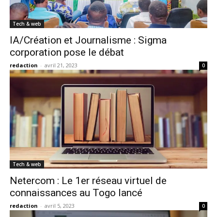
Tech & web
IA/Création et Journalisme : Sigma
corporation pose le débat
redaction
-
avril 21, 2023
0
Tech & web
Netercom : Le 1er réseau virtuel de
connaissances au Togo lancé
redaction
-
avril 5, 2023
0