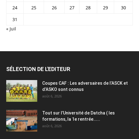
24
25
26
27
28
29
30
31
« Juil
SÉLECTION DE L'EDITEUR
Coupes CAF : Les adversaires de l’ASCK et
d’ASKO sont connus
août 6, 2026
Tout sur l’Université de Datcha ( les
formations, la 1e rentrée…...
août 6, 2026