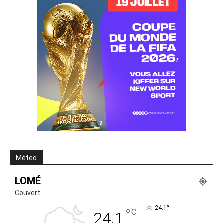
Méteo
LOMÉ
Couvert
°
24.1
°
C
24.1