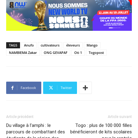
TAGS
Anufo
cultivateurs
éleveurs
Mango
NAMBIEMA Zakar
ONG GEVAPAF
Oti 1
Togopost
Facebook
Twitter
Article précédent
Article suivant
Du village à l’amphi : le
Togo : plus de 100 000 filles
parcours de combattant des
bénéficieront de kits scolaires