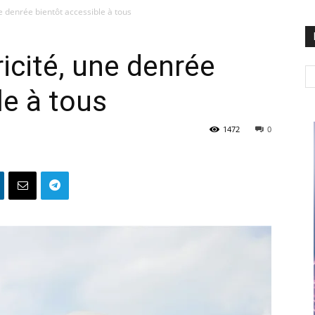
ne denrée bientôt accessible à tous
ricité, une denrée
le à tous
1472
0