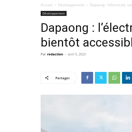
Accueil
Développement
Dapaong : l’électricité, u
Développement
Dapaong : l’élect
bientôt accessib
Par
redaction
-
avril 5, 2023
Partager