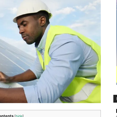
ontents
[
hide
]