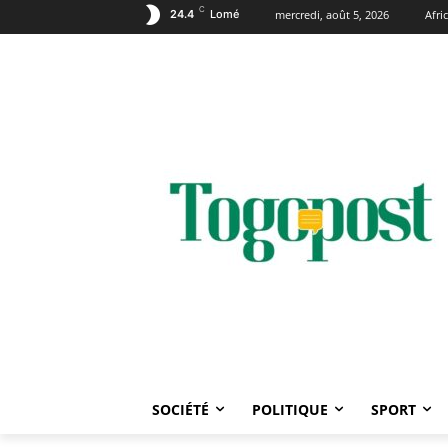
C
24.4
Lomé
mercredi, août 5, 2026
Afr
SOCIÉTÉ
POLITIQUE
SPORT