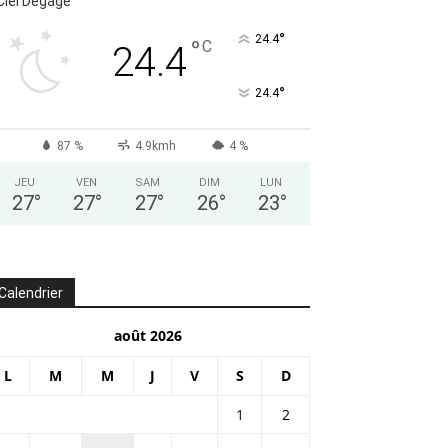
Ciel Dégagé
°
24.4
°
C
24.4
°
24.4
87 %
4.9kmh
4 %
JEU
VEN
SAM
DIM
LUN
27
°
27
°
27
°
26
°
23
°
Calendrier
août 2026
L
M
M
J
V
S
D
1
2