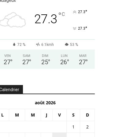
Nuageux
°
27.3
°
C
27.3
°
27.3
72 %
6.1kmh
53 %
VEN
SAM
DIM
LUN
MAR
27
°
27
°
25
°
26
°
27
°
Calendrier
août 2026
L
M
M
J
V
S
D
1
2