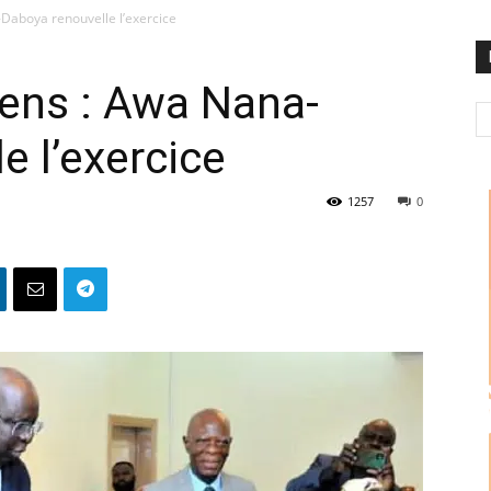
Daboya renouvelle l’exercice
iens : Awa Nana-
e l’exercice
1257
0