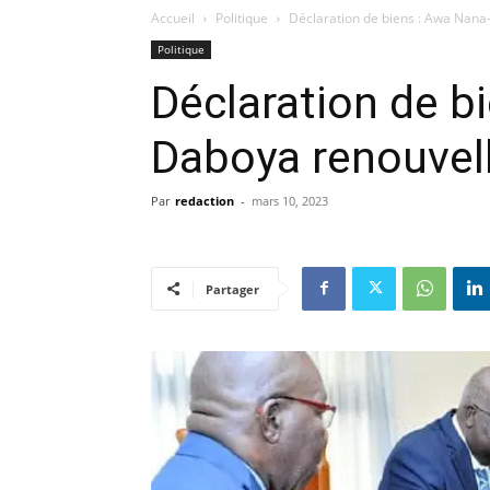
Accueil
Politique
Déclaration de biens : Awa Nana-
Politique
Déclaration de b
Daboya renouvell
Par
redaction
-
mars 10, 2023
Partager