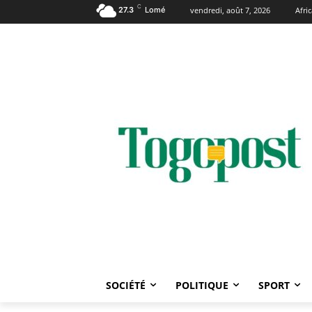
C
27.3
Lomé
vendredi, août 7, 2026
Afri
SOCIÉTÉ
POLITIQUE
SPORT