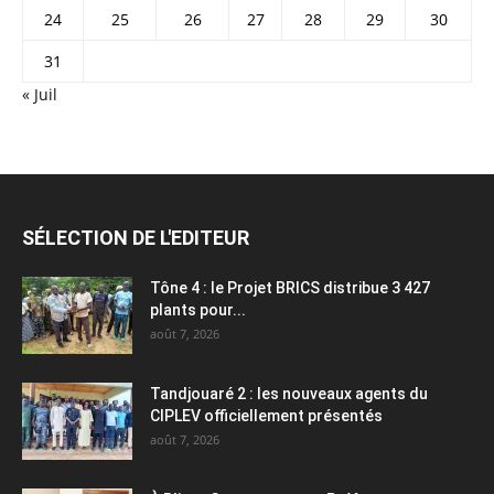
24
25
26
27
28
29
30
31
« Juil
SÉLECTION DE L'EDITEUR
Tône 4 : le Projet BRICS distribue 3 427
plants pour...
août 7, 2026
Tandjouaré 2 : les nouveaux agents du
CIPLEV officiellement présentés
août 7, 2026