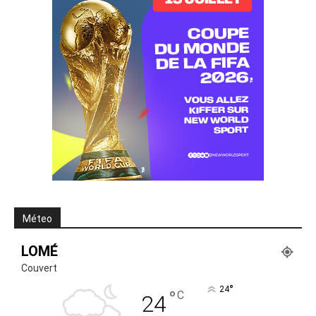
Méteo
LOMÉ
Couvert
°
24
°
C
24