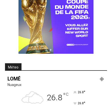
Méteo
LOMÉ
Nuageux
°
26.8
°
C
26.8
°
26.8