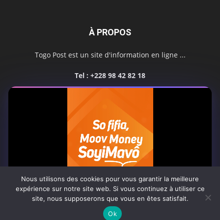
À PROPOS
Togo Post est un site d'information en ligne ...
Tel : +228 98 42 82 18
Contactez-nous:
contact@togopost.tg
SUIVEZ NOUS
Nous utilisons des cookies pour vous garantir la meilleure
expérience sur notre site web. Si vous continuez à utiliser ce
site, nous supposerons que vous en êtes satisfait.
Africa-Newsroom
Contact
Activités du site
0:08
Ok
© Copyright 2025 Togo Post | Tous droits réservés