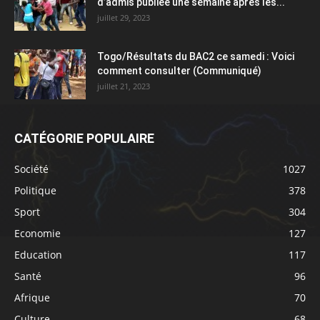
d’admis publiée une semaine après les...
juillet 29, 2023
Togo/Résultats du BAC2 ce samedi : Voici
comment consulter (Communiqué)
juillet 21, 2023
CATÉGORIE POPULAIRE
Société
1027
Politique
378
Sport
304
Economie
127
Education
117
Santé
96
Afrique
70
Culture
68