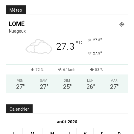
Méteo
LOMÉ
Nuageux
°
27.3
°
C
27.3
°
27.3
72 %
6.1kmh
53 %
VEN
SAM
DIM
LUN
MAR
27
°
27
°
25
°
26
°
27
°
Calendrier
août 2026
L
M
M
J
V
S
D