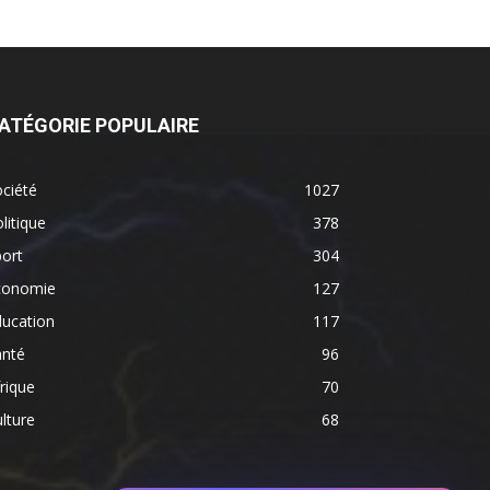
ATÉGORIE POPULAIRE
ciété
1027
litique
378
ort
304
conomie
127
ducation
117
anté
96
rique
70
lture
68