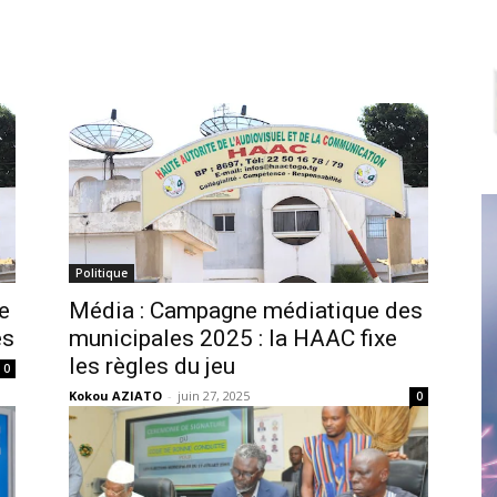
Politique
e
Média : Campagne médiatique des
es
municipales 2025 : la HAAC fixe
les règles du jeu
0
Kokou AZIATO
-
juin 27, 2025
0