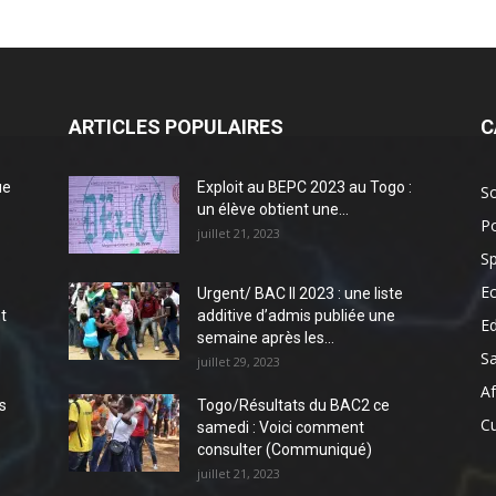
ARTICLES POPULAIRES
C
ue
Exploit au BEPC 2023 au Togo :
So
un élève obtient une...
Po
juillet 21, 2023
Sp
E
Urgent/ BAC II 2023 : une liste
t
additive d’admis publiée une
E
semaine après les...
S
juillet 29, 2023
Af
s
Togo/Résultats du BAC2 ce
Cu
samedi : Voici comment
consulter (Communiqué)
juillet 21, 2023