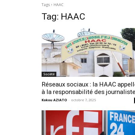
Tags
HAAC
Tag:
HAAC
Société
Réseaux sociaux : la HAAC appell
à la responsabilité des journalist
Kokou AZIATO
-
octobre 7, 2025