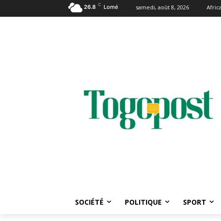
C
26.8
Lomé
samedi, août 8, 2026
Afri
SOCIÉTÉ
POLITIQUE
SPORT