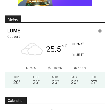
Méteo
LOMÉ
Couvert
°
25.5
°
C
25.5
°
25.5
76 %
5.8kmh
100 %
DIM
LUN
MAR
MER
JEU
26
°
26
°
26
°
26
°
27
°
Calendrier