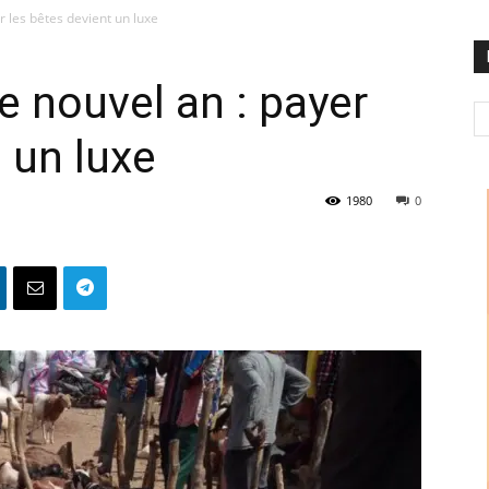
 les bêtes devient un luxe
 nouvel an : payer
 un luxe
1980
0