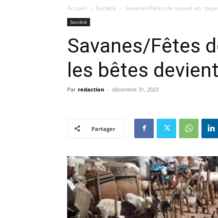
Accueil
Société
Savanes/Fêtes de nouvel an : payer
Société
Savanes/Fêtes de
les bêtes devient
Par
redaction
-
décembre 31, 2023
Partager