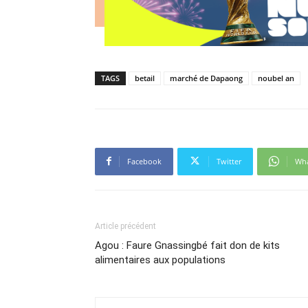
TAGS
betail
marché de Dapaong
noubel an
Facebook
Twitter
Wh
Article précédent
Agou : Faure Gnassingbé fait don de kits
alimentaires aux populations