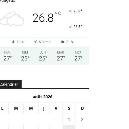
Nuageux
°
26.8
°
C
26.8
°
26.8
73 %
5.8kmh
71 %
SAM
DIM
LUN
MAR
MER
27
°
25
°
25
°
27
°
27
°
Calendrier
août 2026
L
M
M
J
V
S
D
1
2