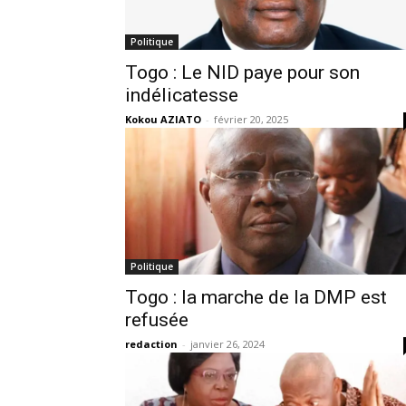
Politique
Togo : Le NID paye pour son
indélicatesse
Kokou AZIATO
-
février 20, 2025
Politique
Togo : la marche de la DMP est
refusée
redaction
-
janvier 26, 2024