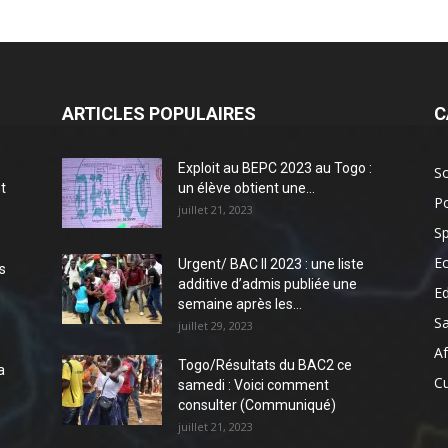
ARTICLES POPULAIRES
C
Exploit au BEPC 2023 au Togo :
So
t
un élève obtient une...
Po
juillet 21, 2023
Sp
E
Urgent/ BAC II 2023 : une liste
s
additive d’admis publiée une
E
semaine après les...
S
juillet 29, 2023
Af
Togo/Résultats du BAC2 ce
a
Cu
samedi : Voici comment
consulter (Communiqué)
juillet 21, 2023