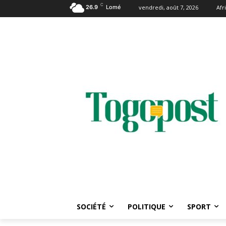
C
26.9
Lomé
vendredi, août 7, 2026
Afr
SOCIÉTÉ
POLITIQUE
SPORT