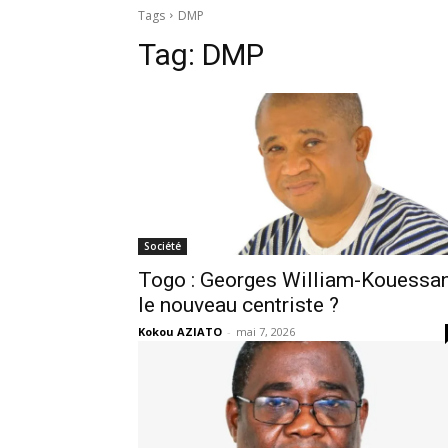
Tags
DMP
Tag:
DMP
Société
Togo : Georges William-Kouessan
le nouveau centriste ?
Kokou AZIATO
-
mai 7, 2026