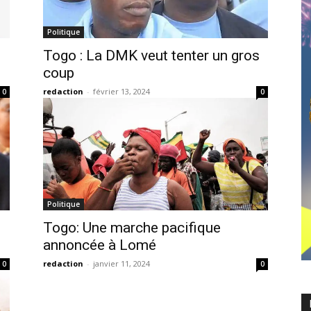
Politique
Togo : La DMK veut tenter un gros
coup
redaction
-
février 13, 2024
0
0
Politique
Togo: Une marche pacifique
annoncée à Lomé
redaction
-
janvier 11, 2024
0
0