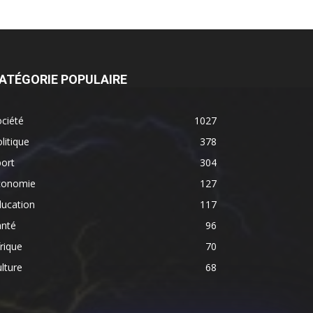
ATÉGORIE POPULAIRE
ciété
1027
litique
378
ort
304
conomie
127
ducation
117
anté
96
rique
70
lture
68