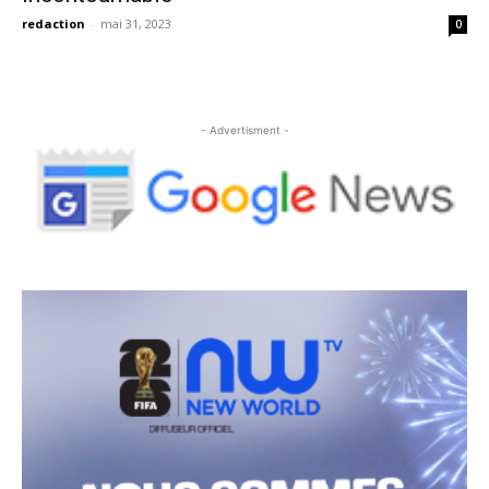
redaction
-
mai 31, 2023
0
- Advertisment -