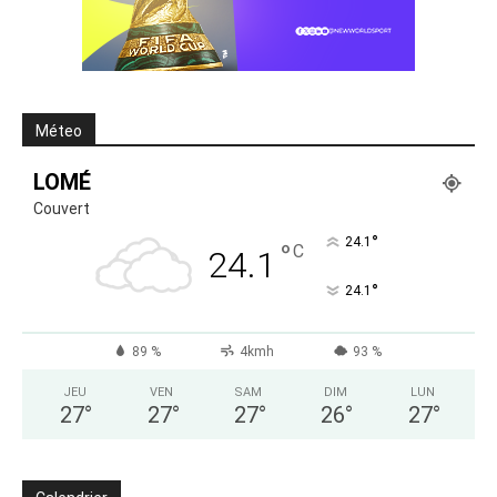
Méteo
LOMÉ
Couvert
°
24.1
°
C
24.1
°
24.1
89 %
4kmh
93 %
JEU
VEN
SAM
DIM
LUN
27
°
27
°
27
°
26
°
27
°