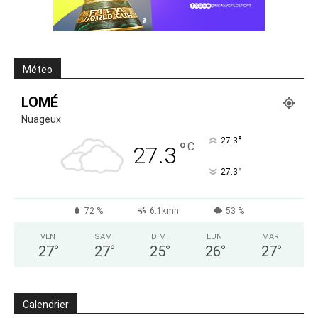
Méteo
LOMÉ
Nuageux
°
27.3
°
C
27.3
°
27.3
72 %
6.1kmh
53 %
VEN
SAM
DIM
LUN
MAR
27
°
27
°
25
°
26
°
27
°
Calendrier