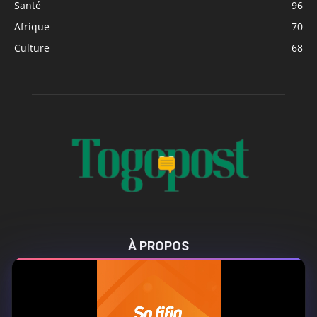
Santé
96
Afrique
70
Culture
68
À PROPOS
Togo Post est un site d'information en ligne ...
Tel : +228 98 42 82 18