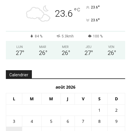
°
23.6
°
C
23.6
°
23.6
84 %
5.3kmh
100 %
LUN
MAR
MER
JEU
VEN
27
°
26
°
26
°
27
°
26
°
Calendrier
août 2026
L
M
M
J
V
S
D
1
2
3
4
5
6
7
8
9