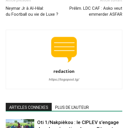
Article précédent
Article suivant
Neymar Jr à Al-Hilal:
Prélim. LDC CAF : Asko veut
du Football ou vie de Luxe ?
emmerder ASFAR
redaction
https://togopost.tg/
ARTICLES CONNEXES
PLUS DE L'AUTEUR
Oti 1/Nakpièkou : le CIPLEV s’engage