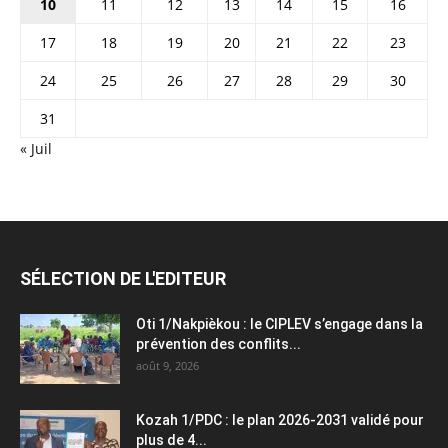
10
11
12
13
14
15
16
17
18
19
20
21
22
23
24
25
26
27
28
29
30
31
« Juil
SÉLECTION DE L'EDITEUR
Oti 1/Nakpièkou : le CIPLEV s’engage dans la
prévention des conflits...
août 9, 2026
Kozah 1/PDC : le plan 2026-2031 validé pour
plus de 4...