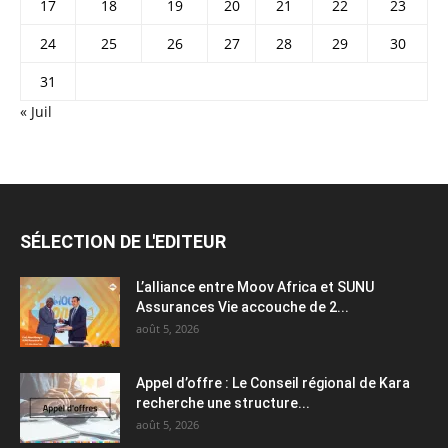
17
18
19
20
21
22
23
24
25
26
27
28
29
30
31
« Juil
SÉLECTION DE L'EDITEUR
L’alliance entre Moov Africa et SUNU
Assurances Vie accouche de 2...
août 5, 2026
Appel d’offre : Le Conseil régional de Kara
recherche une structure...
août 5, 2026