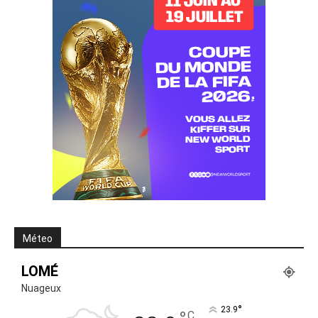
Méteo
LOMÉ
Nuageux
°
23.9
C