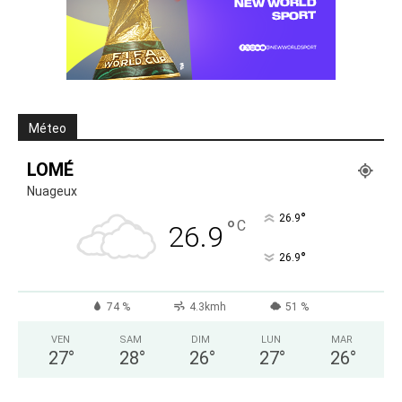
Méteo
LOMÉ
Nuageux
°
26.9
°
C
26.9
°
26.9
74 %
4.3kmh
51 %
VEN
SAM
DIM
LUN
MAR
27
°
28
°
26
°
27
°
26
°