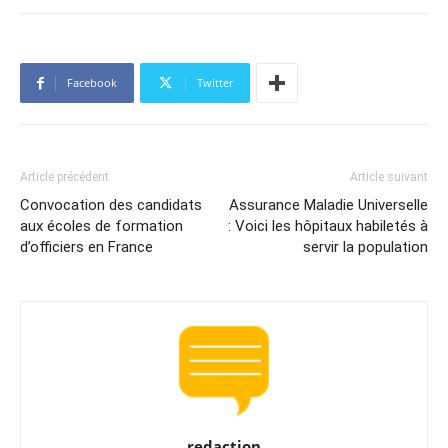
Facebook
Twitter
Article précédent
Article suivant
Convocation des candidats
Assurance Maladie Universelle
aux écoles de formation
: Voici les hôpitaux habiletés à
d’officiers en France
servir la population
redaction