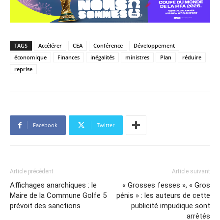
TAGS
Accélérer
CEA
Conférence
Développement
économique
Finances
inégalités
ministres
Plan
réduire
reprise
Facebook
Twitter
Article précédent
Article suivant
Affichages anarchiques : le
« Grosses fesses », « Gros
Maire de la Commune Golfe 5
pénis » : les auteurs de cette
prévoit des sanctions
publicité impudique sont
arrêtés