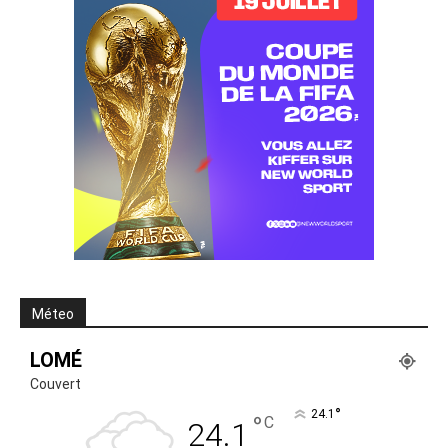
Méteo
LOMÉ
Couvert
°
24.1
°
C
24.1