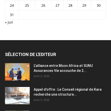
24
25
26
27
28
29
30
31
« Juil
SÉLECTION DE L'EDITEUR
L’alliance entre Moov Africa et SUNU
Assurances Vie accouche de 2...
août 5, 2026
Appel d’offre : Le Conseil régional de Kara
recherche une structure...
août 5, 2026