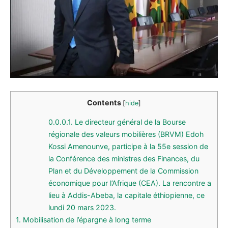
Contents
[
hide
]
0.0.0.1.
Le directeur général de la Bourse
régionale des valeurs mobilières (BRVM) Edoh
Kossi Amenounve, participe à la 55e session de
la Conférence des ministres des Finances, du
Plan et du Développement de la Commission
économique pour l’Afrique (CEA). La rencontre a
lieu à Addis-Abeba, la capitale éthiopienne, ce
lundi 20 mars 2023.
1.
Mobilisation de l’épargne à long terme