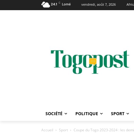
C
24.1
Lomé
vendredi, août 7, 2026
Afri
SOCIÉTÉ
POLITIQUE
SPORT
Accueil
Sport
Coupe du Togo 2023-2024 : les demi-