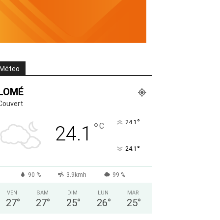
Méteo
LOMÉ
Couvert
°
24.1
°
C
24.1
°
24.1
90 %
3.9kmh
99 %
VEN
SAM
DIM
LUN
MAR
27
°
27
°
25
°
26
°
25
°