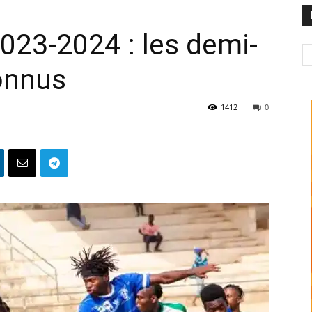
023-2024 : les demi-
connus
1412
0