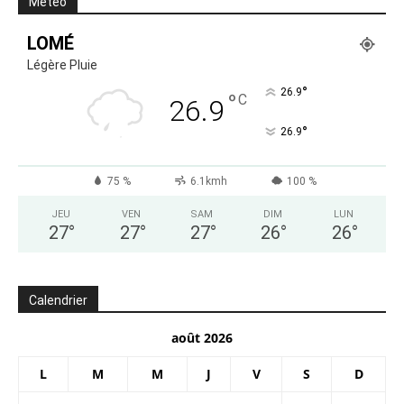
Méteo
LOMÉ
Légère Pluie
°
26.9
°
C
26.9
°
26.9
75 %
6.1kmh
100 %
JEU
VEN
SAM
DIM
LUN
27
°
27
°
27
°
26
°
26
°
Calendrier
août 2026
L
M
M
J
V
S
D