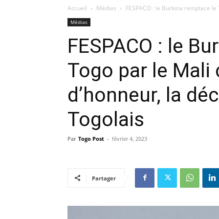
Accueil
Médias
FESPACO : le Burkina remplace le 
Médias
FESPACO : le Bur
Togo par le Mali
d’honneur, la déc
Togolais
Par
Togo Post
-
février 4, 2023
Partager