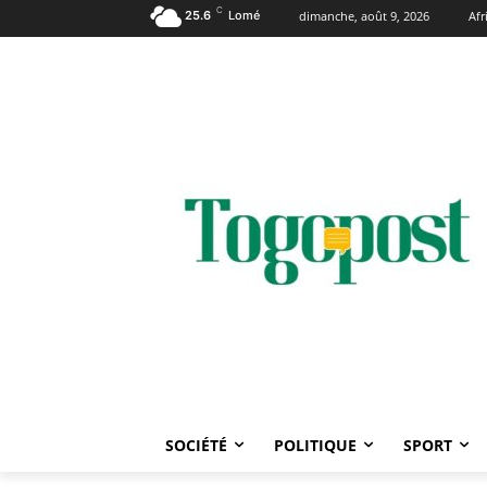
C
25.6
Lomé
dimanche, août 9, 2026
Af
SOCIÉTÉ
POLITIQUE
SPORT