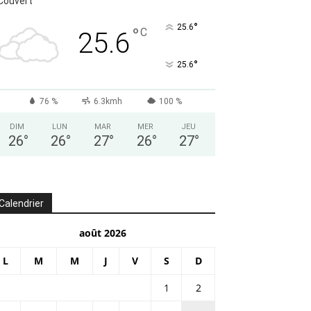
Couvert
°
25.6
°
C
25.6
°
25.6
76 %
6.3kmh
100 %
DIM
LUN
MAR
MER
JEU
26
°
26
°
27
°
26
°
27
°
Calendrier
août 2026
L
M
M
J
V
S
D
1
2