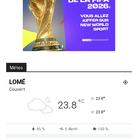
Méteo
LOMÉ
Couvert
°
23.8
°
C
23.8
°
23.8
85 %
5.4kmh
100 %