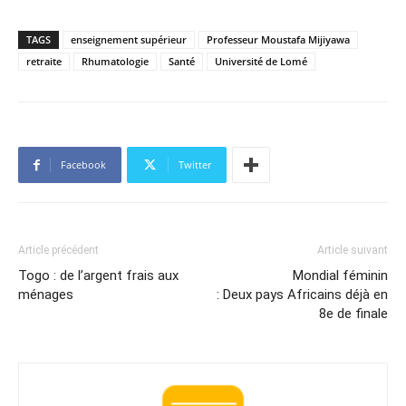
TAGS
enseignement supérieur
Professeur Moustafa Mijiyawa
retraite
Rhumatologie
Santé
Université de Lomé
Facebook
Twitter
Article précédent
Article suivant
Togo : de l’argent frais aux
Mondial féminin
ménages
: Deux pays Africains déjà en
8e de finale