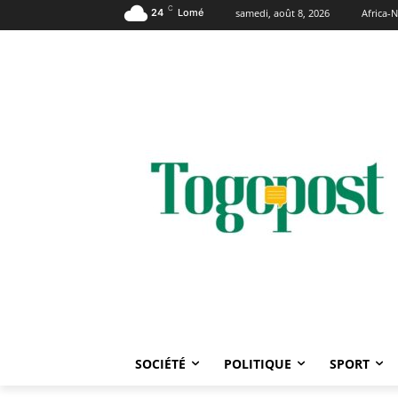
C
24
Lomé
samedi, août 8, 2026
Africa
SOCIÉTÉ
POLITIQUE
SPORT