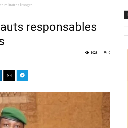
es militaires limogés
 hauts responsables
s
1028
0