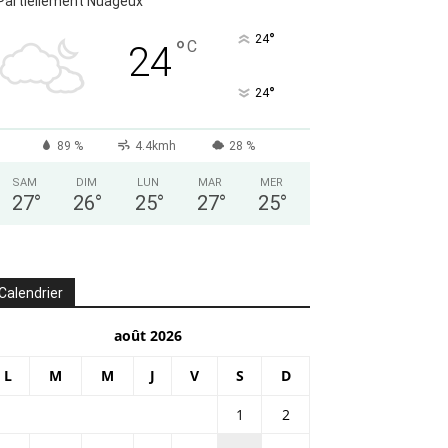
Partiellement Nuageux
°
24
°
C
24
°
24
89 %
4.4kmh
28 %
SAM
DIM
LUN
MAR
MER
27
°
26
°
25
°
27
°
25
°
Calendrier
août 2026
L
M
M
J
V
S
D
1
2