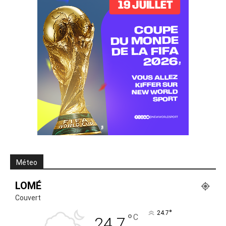
Méteo
LOMÉ
Couvert
°
24.7
°
C
24.7