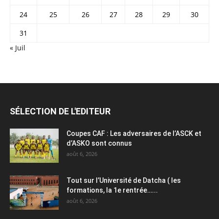
24
25
26
27
28
29
30
31
« Juil
SÉLECTION DE L'EDITEUR
Coupes CAF : Les adversaires de l’ASCK et
d’ASKO sont connus
août 6, 2026
Tout sur l’Université de Datcha ( les
formations, la 1e rentrée…...
août 6, 2026