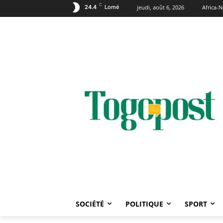
C
24.4
Lomé
jeudi, août 6, 2026
Africa-
SOCIÉTÉ
POLITIQUE
SPORT