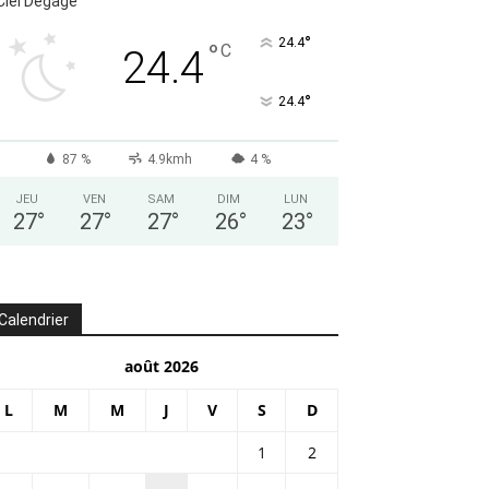
Ciel Dégagé
°
24.4
°
C
24.4
°
24.4
87 %
4.9kmh
4 %
JEU
VEN
SAM
DIM
LUN
27
°
27
°
27
°
26
°
23
°
Calendrier
août 2026
L
M
M
J
V
S
D
1
2