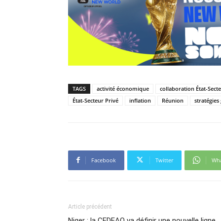
TAGS
activité économique
collaboration État-Sect
État-Secteur Privé
inflation
Réunion
stratégie
Facebook
Twitter
Wh
Article précédent
Niger : la CEDEAO va définir une nouvelle ligne