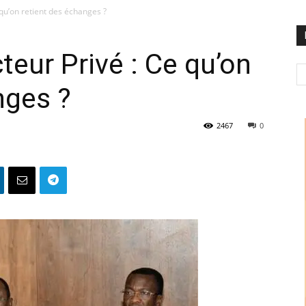
 qu’on retient des échanges ?
teur Privé : Ce qu’on
nges ?
2467
0