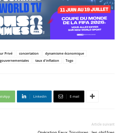
eur Privé
concertation
dynamisme économique
s gouvernementales
taux d'inflation
Togo
atsApp
Linkedin
E-mail
Article suivant
Opération Feux Tricolores : les chiffres