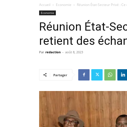
Accueil
Economie
Réunion État-Secteur Privé : Ce
Economie
Réunion État-Sec
retient des écha
Par
redaction
-
août 8, 2023
Partager