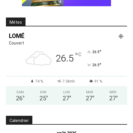
Méteo
LOMÉ
Couvert
°
26.5
°
C
26.5
°
26.5
74 %
7.3kmh
91 %
SAM
DIM
LUN
MAR
MER
26
°
25
°
27
°
27
°
27
°
Calendrier
août 2026