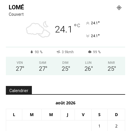
LOMÉ
Couvert
°
24.1
°
C
24.1
°
24.1
90 %
3.9kmh
99 %
VEN
SAM
DIM
LUN
MAR
27
°
27
°
25
°
26
°
25
°
Calendrier
août 2026
L
M
M
J
V
S
D
1
2