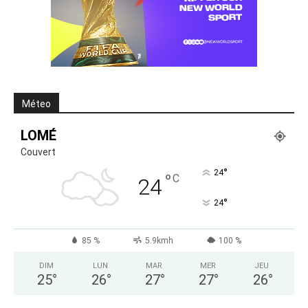
Méteo
LOMÉ
Couvert
°
24
°
C
24
°
24
85 %
5.9kmh
100 %
DIM
LUN
MAR
MER
JEU
25
°
26
°
27
°
27
°
26
°