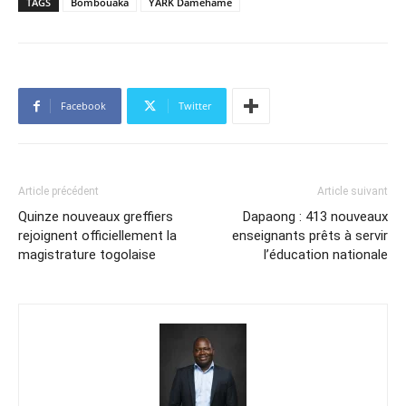
TAGS
Bombouaka
YARK Damehame
Facebook
Twitter
Article précédent
Article suivant
Quinze nouveaux greffiers
Dapaong : 413 nouveaux
rejoignent officiellement la
enseignants prêts à servir
magistrature togolaise
l’éducation nationale