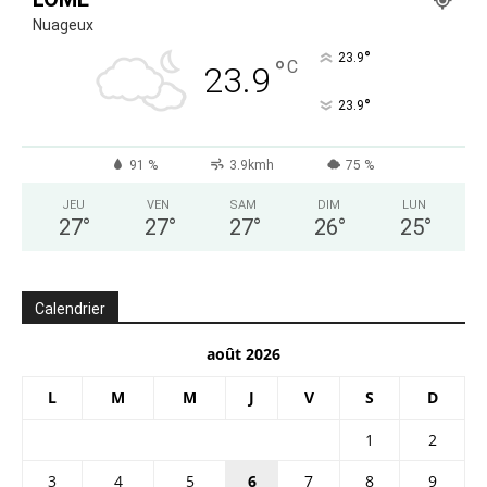
Nuageux
°
23.9
°
C
23.9
°
23.9
91 %
3.9kmh
75 %
JEU
VEN
SAM
DIM
LUN
27
°
27
°
27
°
26
°
25
°
Calendrier
août 2026
L
M
M
J
V
S
D
1
2
3
4
5
6
7
8
9