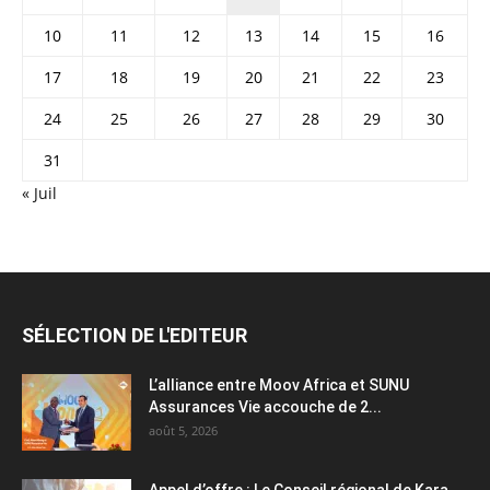
10
11
12
13
14
15
16
17
18
19
20
21
22
23
24
25
26
27
28
29
30
31
« Juil
SÉLECTION DE L'EDITEUR
L’alliance entre Moov Africa et SUNU
Assurances Vie accouche de 2...
août 5, 2026
Appel d’offre : Le Conseil régional de Kara