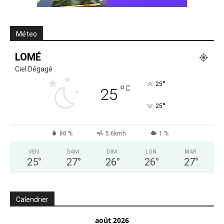
Méteo
LOMÉ
Ciel Dégagé
°
25
°
C
25
°
25
80 %
5.6kmh
1 %
VEN
SAM
DIM
LUN
MAR
25
°
27
°
26
°
26
°
27
°
Calendrier
août 2026