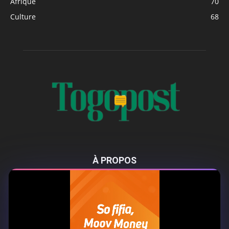
Afrique
70
Culture
68
À PROPOS
Togo Post est un site d'information en ligne ...
Tel : +228 98 42 82 18
Contactez-nous:
contact@togopost.tg