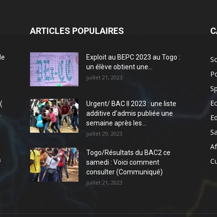
ARTICLES POPULAIRES
C
de
Exploit au BEPC 2023 au Togo :
So
un élève obtient une...
Po
juillet 21, 2023
Sp
E
(
Urgent/ BAC II 2023 : une liste
.
additive d’admis publiée une
E
semaine après les...
S
juillet 29, 2023
Af
Togo/Résultats du BAC2 ce
s
Cu
samedi : Voici comment
consulter (Communiqué)
juillet 21, 2023