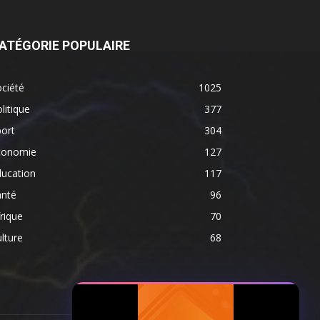
ATÉGORIE POPULAIRE
ciété
1025
litique
377
ort
304
conomie
127
ducation
117
anté
96
rique
70
lture
68