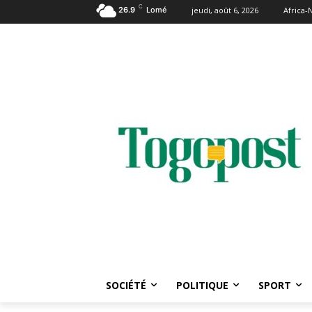
C
26.9
Lomé
jeudi, août 6, 2026
Africa
SOCIÉTÉ
POLITIQUE
SPORT