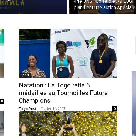
44e JNS : Golfe 5 et ATLOG
planifient une action spéciale
Sport
Natation : Le Togo rafle 6
médailles au Tournoi les Futurs
Champions
0
Togo Post
-
février 14, 2023
0