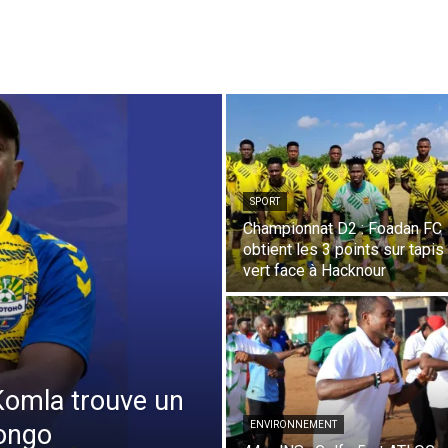
SPORT
Championnat D2 : Foadan FC
obtient les 3 points sur tapis
vert face à Hacknour
Komla trouve un
ongo
ENVIRONNEMENT