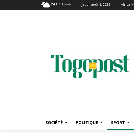
C
24.1
Lomé
jeudi, août 6, 2026
Africa-
SOCIÉTÉ
POLITIQUE
SPORT