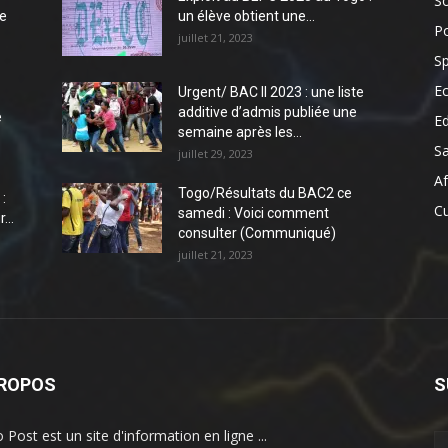
So
e
un élève obtient une...
Po
juillet 21, 2023
Sp
E
Urgent/ BAC II 2023 : une liste
additive d’admis publiée une
e
E
semaine après les...
S
juillet 29, 2023
Af
Togo/Résultats du BAC2 ce
:
Cu
samedi : Voici comment
...
consulter (Communiqué)
juillet 21, 2023
PROPOS
S
 Post est un site d'information en ligne ...