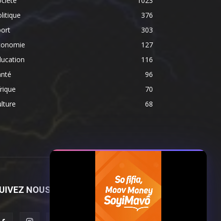
ciété
1023
litique
376
ort
303
conomie
127
ducation
116
anté
96
rique
70
lture
68
UIVEZ NOUS