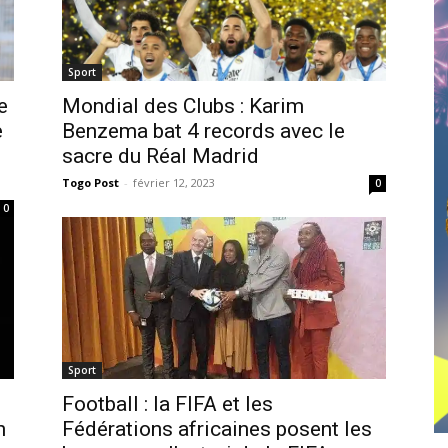
Sport
e
Mondial des Clubs : Karim
e
Benzema bat 4 records avec le
sacre du Réal Madrid
Togo Post
-
février 12, 2023
0
0
Sport
Football : la FIFA et les
n
Fédérations africaines posent les