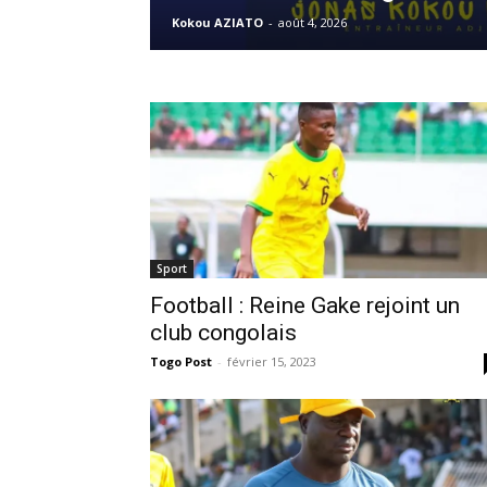
Kokou AZIATO
-
août 4, 2026
Sport
Football : Reine Gake rejoint un
club congolais
Togo Post
-
février 15, 2023