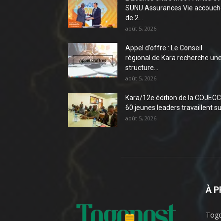
SUNU Assurances Vie accouch
de 2...
août 5, 2026
Appel d’offre : Le Conseil
régional de Kara recherche un
structure...
août 5, 2026
Kara/12e édition de la COJECC 
60 jeunes leaders travaillent sur
août 5, 2026
À 
Togo