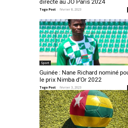
directe au JO Paris 2024
Togo Post
-
février 8, 2023
Sport
Guinée : Nane Richard nominé po
le prix Nimba d’Or 2022
Togo Post
-
février 3, 2023