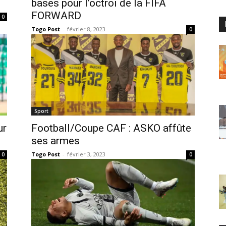
bases pour l’octroi de la FIFA
FORWARD
0
Togo Post
-
février 8, 2023
0
Sport
ur
Football/Coupe CAF : ASKO affûte
ses armes
Togo Post
-
février 3, 2023
0
0