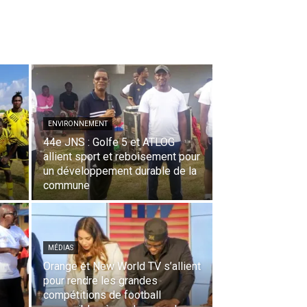
ENVIRONNEMENT
44e JNS : Golfe 5 et ATLOG
allient sport et reboisement pour
un développement durable de la
commune
MÉDIAS
Orange et New World TV s’allient
pour rendre les grandes
compétitions de football