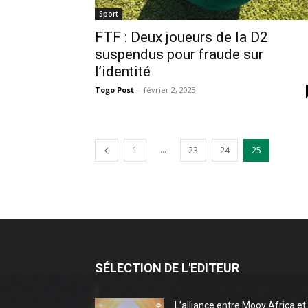
Sport
FTF : Deux joueurs de la D2
suspendus pour fraude sur
l’identité
Togo Post
-
février 2, 2023
...
1
23
24
25
SÉLECTION DE L'EDITEUR
L’alliance entre Moov Africa et