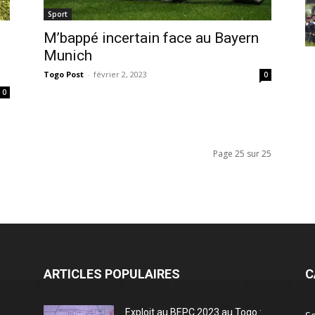
Sport
M’bappé incertain face au Bayern
Munich
Togo Post
-
février 2, 2023
0
0
Page 25 sur 25
ARTICLES POPULAIRES
C
Exploit au BEPC 2023 au Togo :