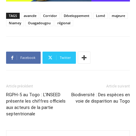
TAGS
avancée
Corridor
Développement
Lomé
majeure
Niamey
Ouagadougou
régional
Facebook
Twitter
Article précédent
Article suivant
RGPH-5 au Togo : L’INSEED
Biodiversité : Des espèces en
présente les chiffres officiels
voie de disparition au Togo
aux acteurs de la partie
septentrionale