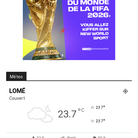
Méteo
LOMÉ
Couvert
°
23.7
°
C
23.7
°
23.7