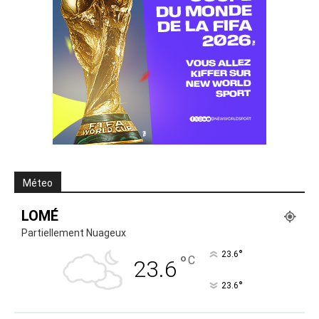
Méteo
LOMÉ
Partiellement Nuageux
°
23.6
°
C
23.6
°
23.6