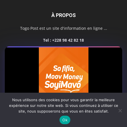
À PROPOS
Togo Post est un site d'information en ligne ...
Tel : +228 98 42 82 18
Contactez-nous:
contact@togopost.tg
SUIVEZ NOUS
Nous utilisons des cookies pour vous garantir la meilleure
expérience sur notre site web. Si vous continuez à utiliser ce
site, nous supposerons que vous en êtes satisfait.
Africa-Newsroom
Contact
Activités du site
0:08
Ok
© Copyright 2025 Togo Post | Tous droits réservés