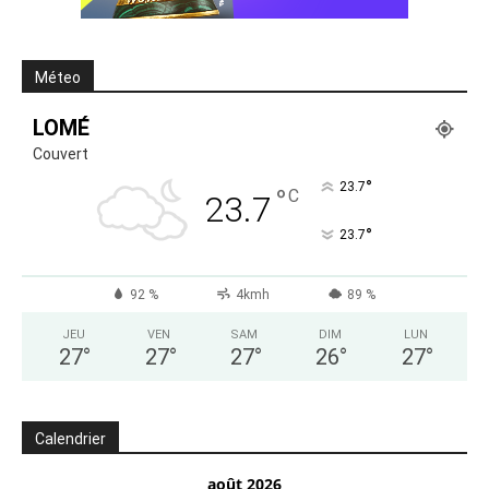
Méteo
LOMÉ
Couvert
°
23.7
°
C
23.7
°
23.7
92 %
4kmh
89 %
JEU
VEN
SAM
DIM
LUN
27
°
27
°
27
°
26
°
27
°
Calendrier
août 2026