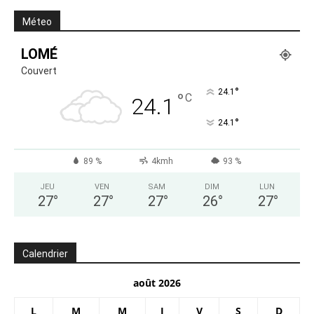
Méteo
LOMÉ
Couvert
°
24.1
°
C
24.1
°
24.1
89 %
4kmh
93 %
JEU
VEN
SAM
DIM
LUN
27
°
27
°
27
°
26
°
27
°
Calendrier
août 2026
L
M
M
J
V
S
D