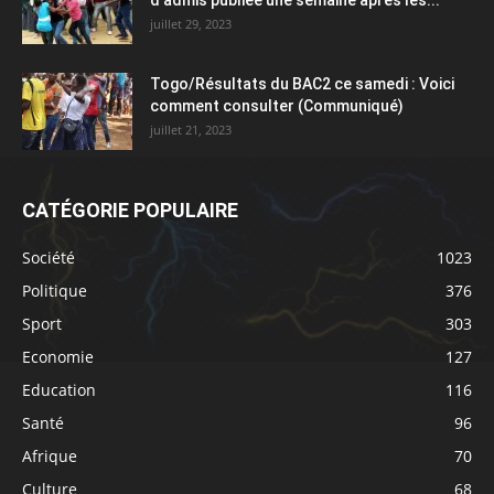
d’admis publiée une semaine après les...
juillet 29, 2023
Togo/Résultats du BAC2 ce samedi : Voici
comment consulter (Communiqué)
juillet 21, 2023
CATÉGORIE POPULAIRE
Société
1023
Politique
376
Sport
303
Economie
127
Education
116
Santé
96
Afrique
70
Culture
68